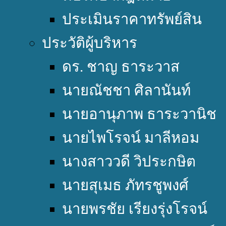
ประเมินราคาทรัพย์สิน
ประวัติผู้บริหาร
ดร. ชาญ ธาระวาส
นายณัชชา ศิลานันท์
นายอานุภาพ ธาระวานิช
นายไพโรจน์ มาลีหอม
นางสาววดี วิประกษิต
นายสุเมธ ภัทรชูพงศ์
นายพรชัย เรียงรุ่งโรจน์