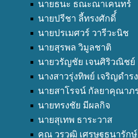
นายธนะ ธณะณาเคนทร์
นายปรีชา ลี้ทรงศักดิ์์
นายปรเมศวร์ วารีวะนิช
นายสุรพล วิมูลชาติ
นายวรัญชัย เจนศิริวณิชย์
นางสาวรุ่งทิพย์ เจริญดำรง
นายสาโรจน์ กัลยาคุณาภ
นายทรงชัย มีผลกิจ
นายสุเทพ ธาระวาส
คุณ วรวุฒิ เศรษฐธนารักษ์