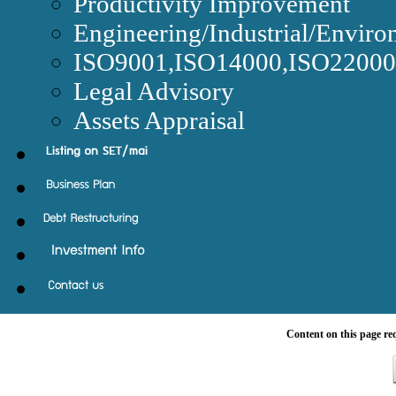
Productivity Improvement
Engineering/Industrial/Enviro
ISO9001,ISO14000,ISO220
Legal Advisory
Assets Appraisal
Content on this page re