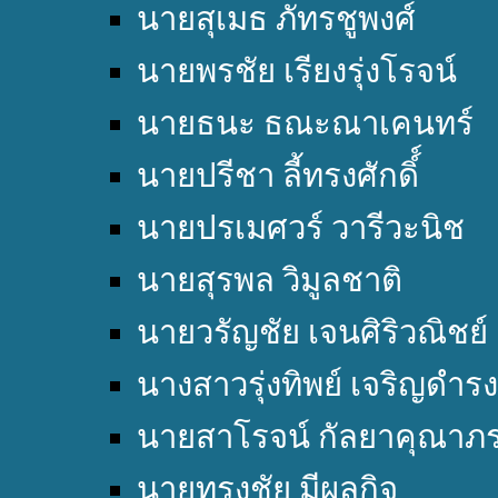
นายสุเมธ ภัทรชูพงศ์
นายพรชัย เรียงรุ่งโรจน์
นายธนะ ธณะณาเคนทร์
นายปรีชา ลี้ทรงศักดิ์์
นายปรเมศวร์ วารีวะนิช
นายสุรพล วิมูลชาติ
นายวรัญชัย เจนศิริวณิชย์
นางสาวรุ่งทิพย์ เจริญดำรง
นายสาโรจน์ กัลยาคุณาภ
นายทรงชัย มีผลกิจ