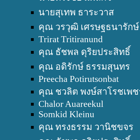
นายสุเทพ ธาระวาส
คุณ วรวุฒิ เศรษฐธนารักษ์
Trirat Tritiranund
คุณ ธัชพล ดุริยประสิทธิ์
คุณ อดิรักษ์ ธรรมสุนทร
Preecha Potirutsonbat
คุณ ชวลิต พงษ์สาโรชเพช
Chalor Auareekul
Somkid Kleinu
คุณ ทรงธรรม วานิชขจร