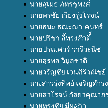
นายสุเมธ ภัทรชูพงศ์
นายพรชัย เรียงรุ่งโรจน์
นายธนะ ธณะณาเคนทร์
นายปรีชา ลี้ทรงศักดิ์์
นายปรเมศวร์ วารีวะนิช
นายสุรพล วิมูลชาติ
นายวรัญชัย เจนศิริวณิชย์
นางสาวรุ่งทิพย์ เจริญดำรง
นายสาโรจน์ กัลยาคุณาภ
นายทรงชัย มีผลกิจ