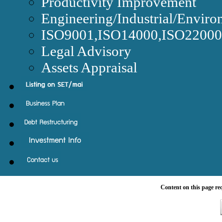
Productivity Improvement
Engineering/Industrial/Enviro
ISO9001,ISO14000,ISO220
Legal Advisory
Assets Appraisal
Content on this page re