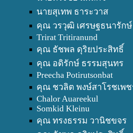
นายสุเทพ ธาระวาส
คุณ วรวุฒิ เศรษฐธนารักษ์
Trirat Tritiranund
คุณ ธัชพล ดุริยประสิทธิ์
คุณ อดิรักษ์ ธรรมสุนทร
Preecha Potirutsonbat
คุณ ชวลิต พงษ์สาโรชเพช
Chalor Auareekul
Somkid Kleinu
คุณ ทรงธรรม วานิชขจร