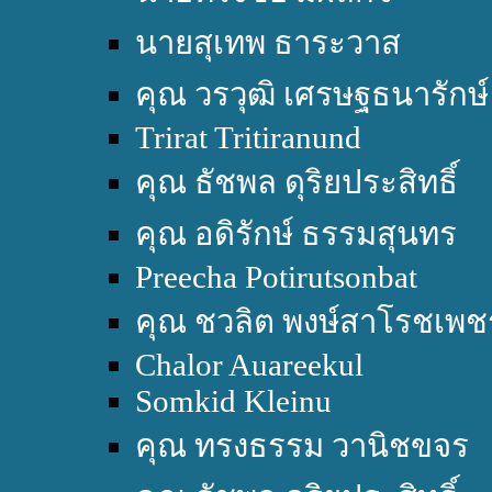
นายสุเทพ ธาระวาส
คุณ วรวุฒิ เศรษฐธนารักษ์
Trirat Tritiranund
คุณ ธัชพล ดุริยประสิทธิ์
คุณ อดิรักษ์ ธรรมสุนทร
Preecha Potirutsonbat
คุณ ชวลิต พงษ์สาโรชเพช
Chalor Auareekul
Somkid Kleinu
คุณ ทรงธรรม วานิชขจร