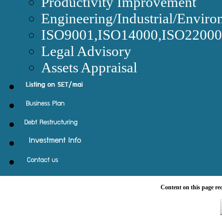
Productivity Improvement
Engineering/Industrial/Enviro
ISO9001,ISO14000,ISO220
Legal Advisory
Assets Appraisal
Content on this page re