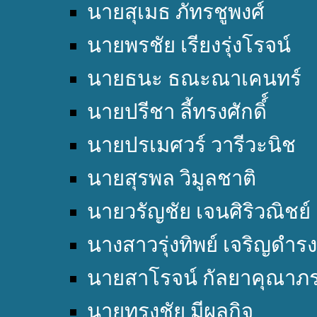
นายสุเมธ ภัทรชูพงศ์
นายพรชัย เรียงรุ่งโรจน์
นายธนะ ธณะณาเคนทร์
นายปรีชา ลี้ทรงศักดิ์์
นายปรเมศวร์ วารีวะนิช
นายสุรพล วิมูลชาติ
นายวรัญชัย เจนศิริวณิชย์
นางสาวรุ่งทิพย์ เจริญดำรง
นายสาโรจน์ กัลยาคุณาภ
นายทรงชัย มีผลกิจ