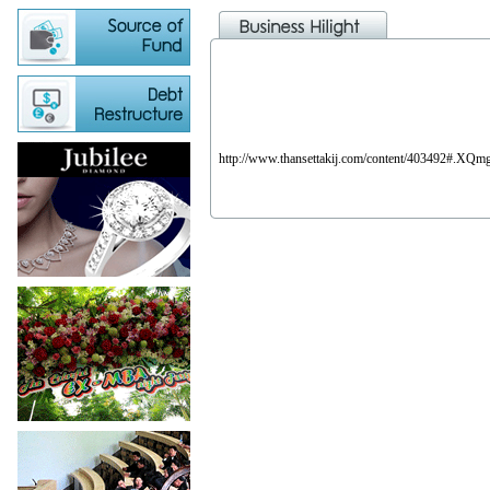
http://www.thansettakij.com/content/403492#.XQ