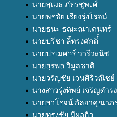
นายสุเมธ ภัทรชูพงศ์
นายพรชัย เรียงรุ่งโรจน์
นายธนะ ธณะณาเคนทร์
นายปรีชา ลี้ทรงศักดิ์์
นายปรเมศวร์ วารีวะนิช
นายสุรพล วิมูลชาติ
นายวรัญชัย เจนศิริวณิชย์
นางสาวรุ่งทิพย์ เจริญดำรง
นายสาโรจน์ กัลยาคุณาภ
นายทรงชัย มีผลกิจ