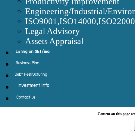
Productivity Improvement
Engineering/Industrial/Enviro
ISO9001,ISO14000,ISO220
Legal Advisory
Assets Appraisal
Content on this page re