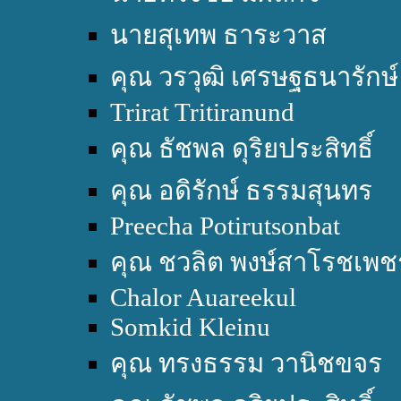
นายสุเทพ ธาระวาส
คุณ วรวุฒิ เศรษฐธนารักษ์
Trirat Tritiranund
คุณ ธัชพล ดุริยประสิทธิ์
คุณ อดิรักษ์ ธรรมสุนทร
Preecha Potirutsonbat
คุณ ชวลิต พงษ์สาโรชเพช
Chalor Auareekul
Somkid Kleinu
คุณ ทรงธรรม วานิชขจร