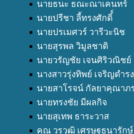
นายธนะ ธณะณาเคนทร์
นายปรีชา ลี้ทรงศักดิ์์
นายปรเมศวร์ วารีวะนิช
นายสุรพล วิมูลชาติ
นายวรัญชัย เจนศิริวณิชย์
นางสาวรุ่งทิพย์ เจริญดำรง
นายสาโรจน์ กัลยาคุณาภ
นายทรงชัย มีผลกิจ
นายสุเทพ ธาระวาส
คุณ วรวุฒิ เศรษฐธนารักษ์