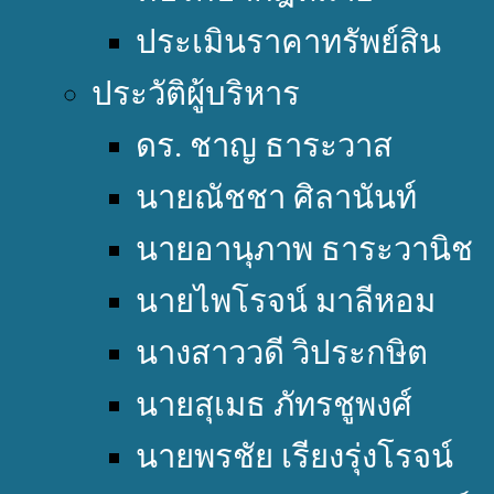
ประเมินราคาทรัพย์สิน
ประวัติผู้บริหาร
ดร. ชาญ ธาระวาส
นายณัชชา ศิลานันท์
นายอานุภาพ ธาระวานิช
นายไพโรจน์ มาลีหอม
นางสาววดี วิประกษิต
นายสุเมธ ภัทรชูพงศ์
นายพรชัย เรียงรุ่งโรจน์