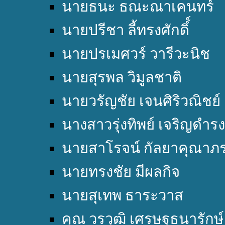
นายธนะ ธณะณาเคนทร์
นายปรีชา ลี้ทรงศักดิ์์
นายปรเมศวร์ วารีวะนิช
นายสุรพล วิมูลชาติ
นายวรัญชัย เจนศิริวณิชย์
นางสาวรุ่งทิพย์ เจริญดำรง
นายสาโรจน์ กัลยาคุณาภ
นายทรงชัย มีผลกิจ
นายสุเทพ ธาระวาส
คุณ วรวุฒิ เศรษฐธนารักษ์