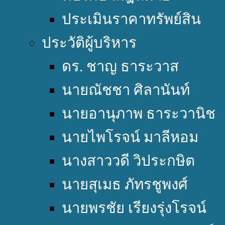
ประเมินราคาทรัพย์สิน
ประวัติผู้บริหาร
ดร. ชาญ ธาระวาส
นายณัชชา ศิลานันท์
นายอานุภาพ ธาระวานิช
นายไพโรจน์ มาลีหอม
นางสาววดี วิประกษิต
นายสุเมธ ภัทรชูพงศ์
นายพรชัย เรียงรุ่งโรจน์