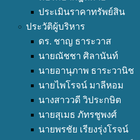
ประเมินราคาทรัพย์สิน
ประวัติผู้บริหาร
ดร. ชาญ ธาระวาส
นายณัชชา ศิลานันท์
นายอานุภาพ ธาระวานิช
นายไพโรจน์ มาลีหอม
นางสาววดี วิประกษิต
นายสุเมธ ภัทรชูพงศ์
นายพรชัย เรียงรุ่งโรจน์