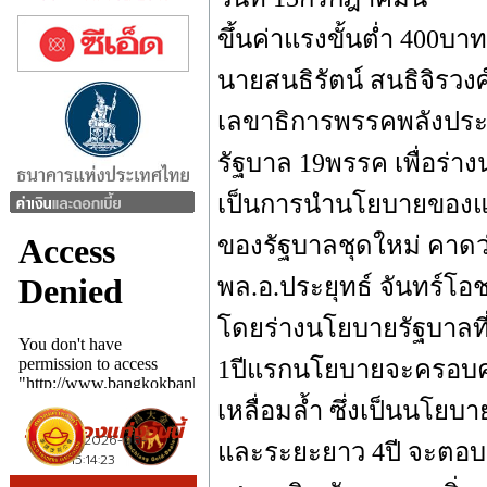
ขึ้นค่าแรงขั้นต่ำ 400บาท
นายสนธิรัตน์ สนธิจิรว
เลขาธิการพรรคพลังประช
รัฐบาล 19พรรค เพื่อร่
เป็นการนำนโยบายของแต
ของรัฐบาลชุดใหม่ คาดว่
พล.อ.ประยุทธ์ จันทร์โอ
โดยร่างนโยบายรัฐบาลที
1ปีแรกนโยบายจะครอบคล
เหลื่อมล้ำ ซึ่งเป็นนโย
และระยะยาว 4ปี จะตอบส