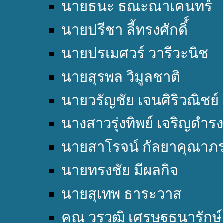
นายธนะ ธณะณาเคนทร์
นายปรีชา ลี้ทรงศักดิ์์
นายปรเมศวร์ วารีวะนิช
นายสุรพล วิมูลชาติ
นายวรัญชัย เจนศิริวณิชย์
นางสาวรุ่งทิพย์ เจริญดำรง
นายสาโรจน์ กัลยาคุณาภ
นายทรงชัย มีผลกิจ
นายสุเทพ ธาระวาส
คุณ วรวุฒิ เศรษฐธนารักษ์