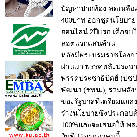
ปัญหาปากท้อง-ลดเหลื่อมล
400บาท ออกชุดนโยบายล
ออนไลน์ 2ปีแรก เด็กจบให
ลอตแรกแสนล้าน
หลังมีพระบรมราชโองการป
ผ่านมา พรรคพลังประชา
พรรคประชาธิปัตย์ (ปชป.
พัฒนา (ชพน.), รวมพลัง
ของรัฐบาลที่เตรียมแถล
ร่างนโยบายซึ่งประกอบด
100%และจะเสนอให้ พล.อ
วันที่ 13กรกฎาคมนี้